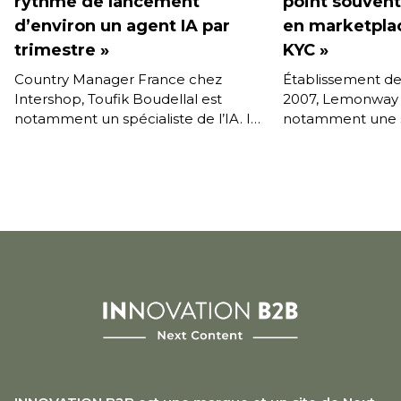
rythme de lancement
point souven
d’environ un agent IA par
en marketplac
trimestre »
KYC »
Country Manager France chez
Établissement d
Intershop, Toufik Boudellal est
2007, Lemonway
notamment un spécialiste de l’IA. Il
notamment une s
évoque ici les grandes orientations
aux marketplaces
de l’éditeur de la plate-forme e-
Pierre Gaultier, 
commerce […]
et commercial qu
[…]