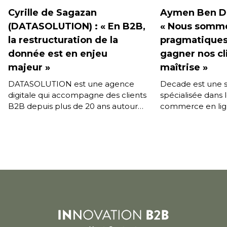
Cyrille de Sagazan
Aymen Ben Dh
(DATASOLUTION) : « En B2B,
« Nous somme
la restructuration de la
pragmatiques 
donnée est en enjeu
gagner nos cl
majeur »
maîtrise »
DATASOLUTION est une agence
Decade est une s
digitale qui accompagne des clients
spécialisée dans 
B2B depuis plus de 20 ans autour
commerce en lign
de leurs projets e-commerce et de
Aymen Ben Dhia, 
PIM (Product Information […]
en charge du dé