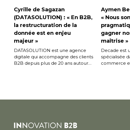
Cyrille de Sagazan
Aymen Ben
(DATASOLUTION) : « En B2B,
« Nous so
la restructuration de la
pragmatiq
donnée est en enjeu
gagner nos
majeur »
maîtrise »
DATASOLUTION est une agence
Decade est u
digitale qui accompagne des clients
spécialisée d
B2B depuis plus de 20 ans autour
commerce en 
de leurs projets e-commerce et de
Aymen Ben Dh
PIM (Product Information […]
en charge d