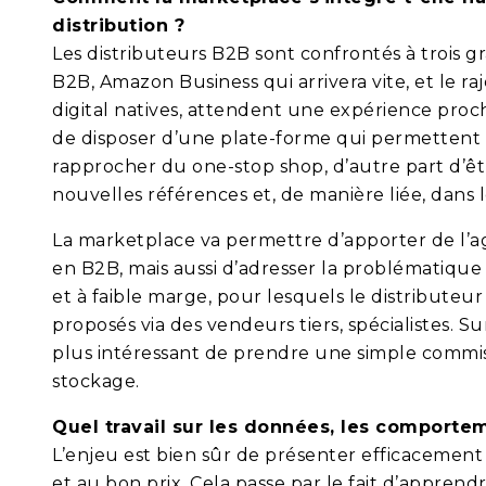
distribution ?
Les distributeurs B2B sont confrontés à trois g
B2B, Amazon Business qui arrivera vite, et le r
digital natives, attendent une expérience proch
de disposer d’une plate-forme qui permettent d’
rapprocher du one-stop shop, d’autre part d’ê
nouvelles références et, de manière liée, dans 
La marketplace va permettre d’apporter de l’a
en B2B, mais aussi d’adresser la problématique d
et à faible marge, pour lesquels le distributeur 
proposés via des vendeurs tiers, spécialistes. 
plus intéressant de prendre une simple commis
stockage.
Quel travail sur les données, les comporte
L’enjeu est bien sûr de présenter efficacement l
et au bon prix. Cela passe par le fait d’apprend