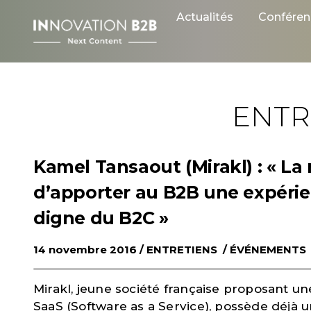
Skip
Actualités
Conféren
to
content
ENTR
Kamel Tansaout (Mirakl) : « L
d’apporter au B2B une expérien
digne du B2C »
14 novembre 2016 /
ENTRETIENS
/
ÉVÉNEMENTS
Mirakl, jeune société française proposant 
SaaS (Software as a Service), possède déjà u