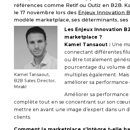
références comme Retif ou Outiz en B2B. Ka
le 17 novembre lors des
Enjeux Innovation 
modèle marketplace, ses déterminants, ses 
Les Enjeux Innovation B2
marketplace ?
Kamel Tansaout :
Une ma
connectant différentes fili
ou être totalement généra
pourcentage du volume d’af
Kamel Tansaout,
multiples également. Mais 
B2B Sales Director,
améliorer sa performance e
Mirakl
Améliorer sa performance 
complète tout en se concentrant sur son cœur mé
mettre en avant une image d’expert dans un doma
clients.
Comment la marketplace s’intègre t-elle 