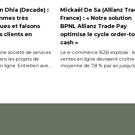
 Dhia (Decade) :
Mickaël De Sa (Allianz Tr
mmes très
France) : « Notre solution
ues et faisons
BPNL Allianz Trade Pay
 clients en
optimise le cycle order-to
cash »
ne société de services
Le e-commerce B2B explose : l
ans les projets de
ventes en ligne devraient croître
ligne. Entretien avec
moyenne de 7,8 % par an jusqu’
ia, Directeur associé
2028*, et de nouvelles
u développement […]
marketplaces émergent […]