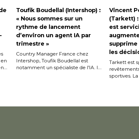
ade
Toufik Boudellal (Intershop) :
Vincent P
« Nous sommes sur un
(Tarkett) 
rythme de lancement
est servici
-
d’environ un agent IA par
augmente 
trimestre »
supprime l
les décisi
es
Country Manager France chez
 en
Intershop, Toufik Boudellal est
Tarkett est s
en
notamment un spécialiste de l’IA. Il
revêtements 
évoque ici les grandes orientations
sportives. La
de l’éditeur de la plate-forme e-
ses produits
commerce […]
Vincent Petr