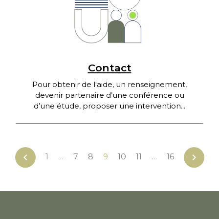
Contact
Pour obtenir de l'aide, un renseignement,
devenir partenaire d’une conférence ou
d’une étude, proposer une intervention...
chevron_left
chevron_right
1
…
7
8
9
10
11
…
16