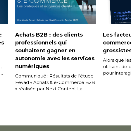
:
Achats B2B : des clients
Les facte
es
professionnels qui
commerce
souhaitent gagner en
grossiste
autonomie avec les services
Alors que le
numériques
,
utilisent de
pour interagi
Communiqué : Résultats de l’étude
et s’attende
Fevad « Achats & e-Commerce B2B
expérience d
» réalisée par Next Content La
 […]
Fevad a présenté jeudi 6 février les
résultats […]