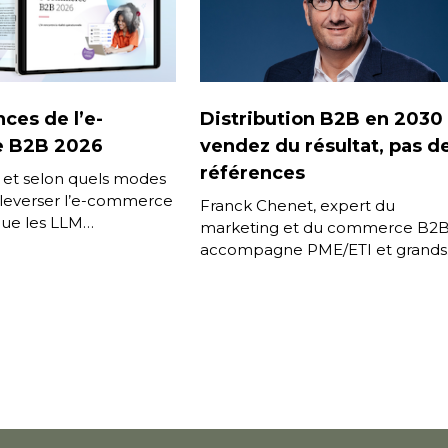
ces de l’e-
Distribution B2B en 2030 
 B2B 2026
vendez du résultat, pas d
références
 et selon quels modes
ouleverser l’e-commerce
Franck Chenet, expert du
que les LLM
marketing et du commerce B2B
̀ prendre le relais de
accompagne PME/ETI et grands
 […]
groupes dans leurs projets de
développement, digitaux et
d’internationalisation. Il nous livre