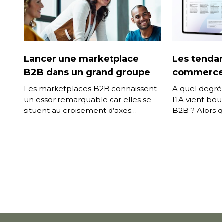
Lancer une marketplace
Les tendan
B2B dans un grand groupe
commerce
Les marketplaces B2B connaissent
A quel degré
un essor remarquable car elles se
l’IA vient b
situent au croisement d’axes
B2B ? Alors 
stratégiques majeurs liés à la
commencent a
transformation numérique.
la recherche,
Diversification des canaux de […]