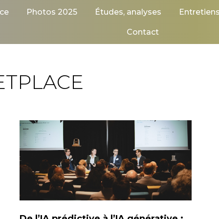
ce
Photos 2025
Études, analyses
Entretien
Contact
ETPLACE
De l’IA prédictive à l’IA générative :