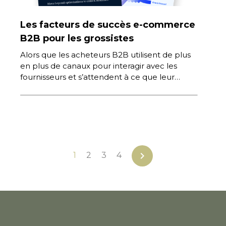
Les facteurs de succès e-commerce
B2B pour les grossistes
Alors que les acheteurs B2B utilisent de plus
en plus de canaux pour interagir avec les
fournisseurs et s’attendent à ce que leur
expérience d’achat […]
chevron_right
1
2
3
4