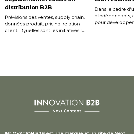
distribution B2B
Dans le cadre d’
d’indépendants,
Prévisions des ventes, supply chain,
pour développer 
données produit, pricing, relation
commerce à dest
client… Quelles sont les initiatives IA
professionnels d
les plus avancées pour améliorer
tout refaire ? C
l’efficacité de sa distribution, pour
[…]
INNOVATION B2B est une marque et un site de Next