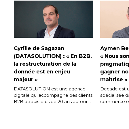
Cyrille de Sagazan
Aymen Ben
(DATASOLUTION) : « En B2B,
« Nous so
la restructuration de la
pragmatiq
donnée est en enjeu
gagner nos
majeur »
maîtrise »
DATASOLUTION est une agence
Decade est u
digitale qui accompagne des clients
spécialisée d
B2B depuis plus de 20 ans autour
commerce en 
de leurs projets e-commerce et de
Aymen Ben Dh
PIM (Product Information […]
en charge d