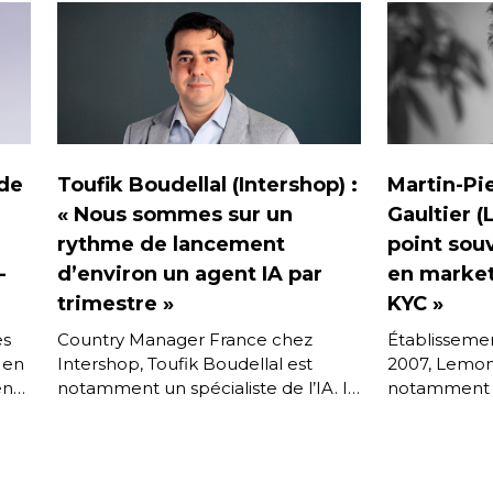
ade
Toufik Boudellal (Intershop) :
Martin-Pi
« Nous sommes sur un
Gaultier 
rythme de lancement
point sou
-
d’environ un agent IA par
en market
trimestre »
KYC »
es
Country Manager France chez
Établisseme
 en
Intershop, Toufik Boudellal est
2007, Lemo
en
notamment un spécialiste de l’IA. Il
notamment u
évoque ici les grandes orientations
aux marketp
de l’éditeur de la plate-forme e-
Pierre Gault
commerce […]
et commercia
[…]