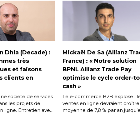
 Dhia (Decade) :
Mickaël De Sa (Allianz Tr
mmes très
France) : « Notre solution
ues et faisons
BPNL Allianz Trade Pay
 clients en
optimise le cycle order-to
cash »
ne société de services
Le e-commerce B2B explose : l
ans les projets de
ventes en ligne devraient croître
ligne. Entretien avec
moyenne de 7,8 % par an jusqu’
ia, Directeur associé
2028*, et de nouvelles
u développement […]
marketplaces émergent […]