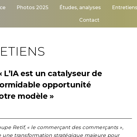
ce
Photos 2025
Études, analyses
Entretien
Contact
ETIENS
« L’IA est un catalyseur de
 formidable opportunité
notre modèle »
upe Retif, « le commerçant des commerçants »,
e une transformation stratégique majeure pour