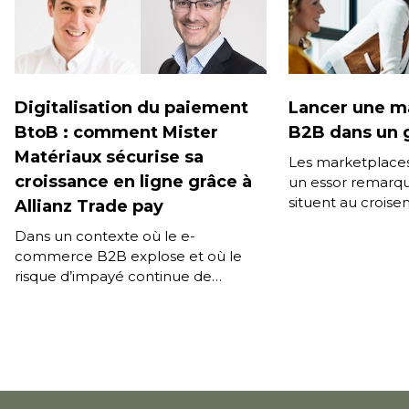
Digitalisation du paiement
Lancer une m
BtoB : comment Mister
B2B dans un 
Matériaux sécurise sa
Les marketplace
croissance en ligne grâce à
un essor remarqu
situent au croise
Allianz Trade pay
stratégiques majeu
Dans un contexte où le e-
transformation n
commerce B2B explose et où le
Diversification d
risque d’impayé continue de
menacer la stabilité financière des
entreprises, Allianz Trade s’impose
comme un acteur […]