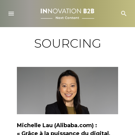
Skip
to
menu
search
content
SOURCING
Michelle Lau (Alibaba.com) :
« Grâce à la puissance du digital,