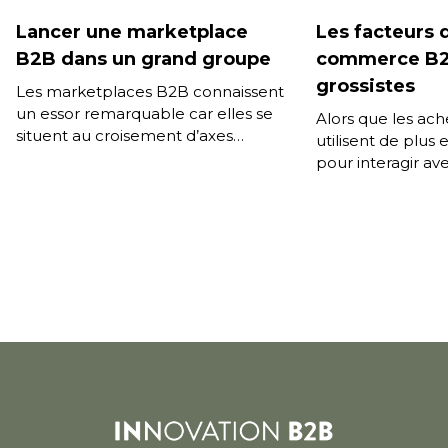
Lancer une marketplace
Les facteurs 
B2B dans un grand groupe
commerce B2B
grossistes
Les marketplaces B2B connaissent
un essor remarquable car elles se
Alors que les ac
situent au croisement d’axes
utilisent de plus
stratégiques majeurs liés à la
pour interagir ave
transformation numérique.
et s’attendent à 
Diversification des canaux de […]
expérience d’ach