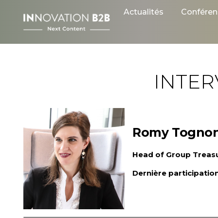
Skip
Actualités
Conféren
to
content
INTE
Romy Togno
Head of Group Treasu
Dernière participatio