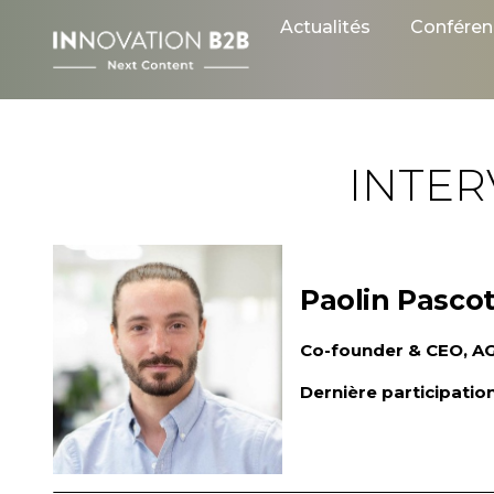
Skip
Actualités
Conféren
to
content
INTE
Paolin Pasco
Co-founder & CEO, 
Dernière participatio