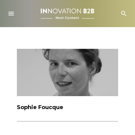
Skip
to
menu
search
content
Sophie Foucque