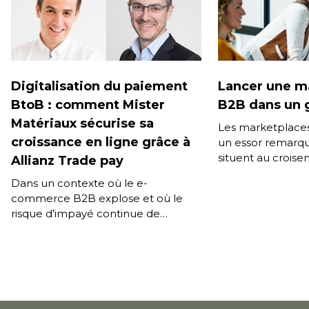
Digitalisation du paiement
Lancer une m
BtoB : comment Mister
B2B dans un 
Matériaux sécurise sa
Les marketplace
croissance en ligne grâce à
un essor remarqu
situent au croise
Allianz Trade pay
stratégiques majeu
Dans un contexte où le e-
transformation n
commerce B2B explose et où le
Diversification d
risque d’impayé continue de
menacer la stabilité financière des
entreprises, Allianz Trade s’impose
comme un acteur […]